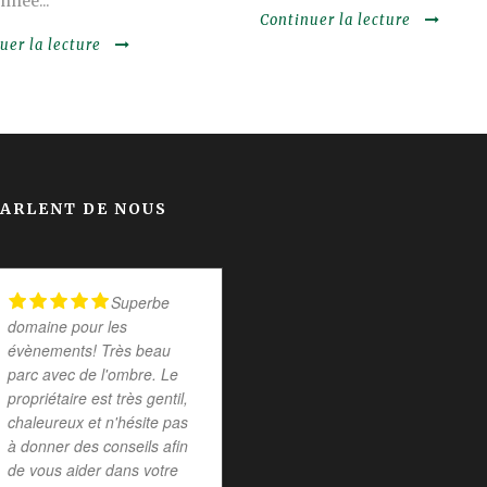
née...
Continuer la lecture
uer la lecture
PARLENT DE NOUS
Superbe
Entre Loire
domaine pour les
et Sologne, au beau milieu
évènements! Très beau
de la campagne, un cadre
parc avec de l'ombre. Le
idyllique pour un mariage,
propriétaire est très gentil,
pour tout autre événement
chaleureux et n'hésite pas
ou pour un bon repos sur
à donner des conseils afin
le tracé de la Loire à Vélo.
de vous aider dans votre
Sans oublier la gentillesse,