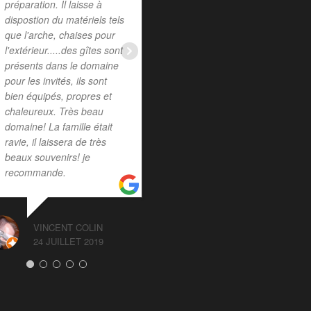
préparation. Il laisse à
la grande disponibilité des
dispostion du matériels tels
propriétaires.
que l'arche, chaises pour
l'extérieur.....des gîtes sont
présents dans le domaine
MURIELLE VILLATTE
pour les invités, ils sont
2 MARS 2020
bien équipés, propres et
chaleureux. Très beau
domaine! La famille était
ravie, il laissera de très
beaux souvenirs! je
recommande.
VINCENT COLIN
24 JUILLET 2019