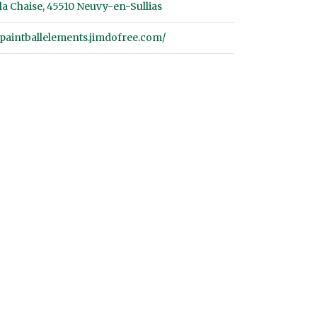
a Chaise, 45510 Neuvy-en-Sullias
//paintballelements.jimdofree.com/