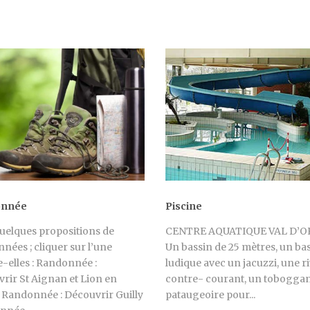
onnée
Piscine
quelques propositions de
CENTRE AQUATIQUE VAL D’
nées ; cliquer sur l’une
Un bassin de 25 mètres, un ba
e-elles : Randonnée :
ludique avec un jacuzzi, une ri
rir St Aignan et Lion en
contre- courant, un toboggan
s Randonnée : Découvrir Guilly
pataugeoire pour...