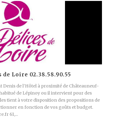
s de Loire 02.38.58.90.55
aint Denis de l’Hôtel à proximité de Châteauneuf-
 habitué de Lépinoy ou il intervient pour des
lles tient à votre disposition des propositions de
ionner en fonction de vos goûts et budget.
fr 61,...