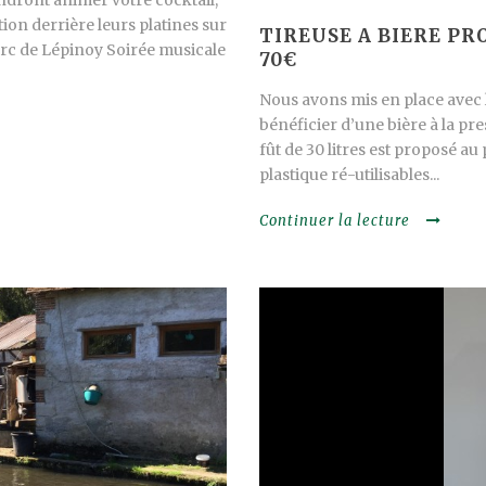
tion derrière leurs platines sur
TIREUSE A BIERE PROF
arc de Lépinoy Soirée musicale
70€
Nous avons mis en place avec 
bénéficier d’une bière à la pre
fût de 30 litres est proposé au 
plastique ré-utilisables...
Continuer la lecture