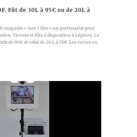
. Fût de 30L à 95€ ou de 20L à
le magasin « Aux 3 fûts » un partenariat pour
ssion. Tireuse et fûts à disposition à Lépinoy. Le
prix de 95€ et celui de 20 L à 70€. Les verres en