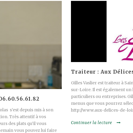
Traiteur : Aux Délice
Gilles Vaslier est traiteur à S
sur-Loire. Il est également un
particuliers ou entreprises. Gi
06.60.56.61.82
menus que vous pourrez sélect
olas s’est depuis mis à son
http://www.aux-delices-de-loire.
n. Très attentif à vos
Continuer la lecture
urs des plats qu’il vous
emain vous pouvez lui faire