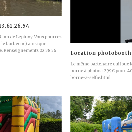
13.61.26.54
à 5 mn de Lépinoy. Vous pourrez
r le barbecue) ainsi que
te. Renseignements 02 38 36
Location photobooth
Le même partenaire qui loue l
borne à photos : 299€ pour 40
borne-a-selfie.html