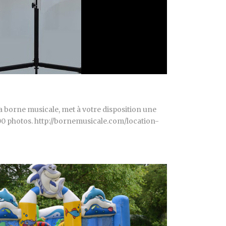
a borne musicale, met à votre disposition une
0 photos. http://bornemusicale.com/location-