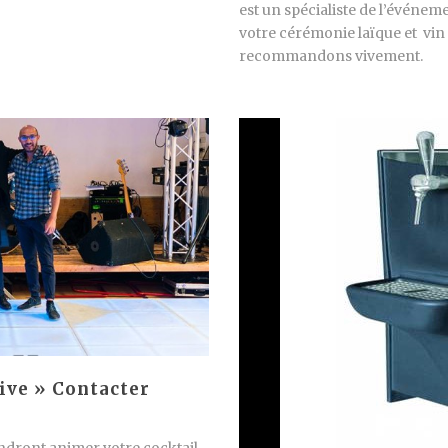
est un spécialiste de l’événeme
votre cérémonie laïque et vin
recommandons vivement.
ive » Contacter
endront animer votre cocktail,