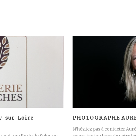
y-sur-Loire
PHOTOGRAPHE AURELI
N’hésitez pas à contacter Aur
serie. 4, rue Porte de Sologne