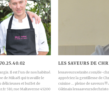
0.25.40.02
LES SAVEURS DE CHRI
rgis. Il est l’un de nos habitué.
lessaveurs.wixsite.com/de-ch
pe de Mikaël qui travaille le
appréciez la gentillesse de Ch
 délicieuses et buffet de
cuisine … pleine de saveurs !!!
.fr 510, rue Maltaverne 45200
Gâtinais lessaaveursdechri