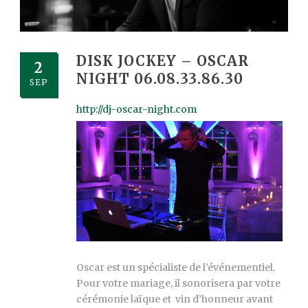
DISK JOCKEY – OSCAR
2
NIGHT 06.08.33.86.30
SEP
http://dj-oscar-night.com
Oscar est un spécialiste de l’événementiel.
Pour votre mariage, il sonorisera par votre
cérémonie laïque et vin d’honneur avant