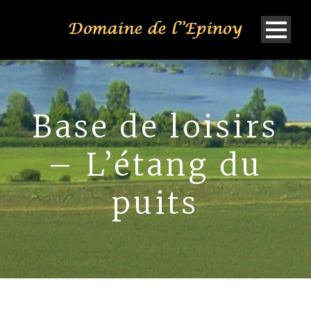
Base de loisirs
– L’étang du
puits