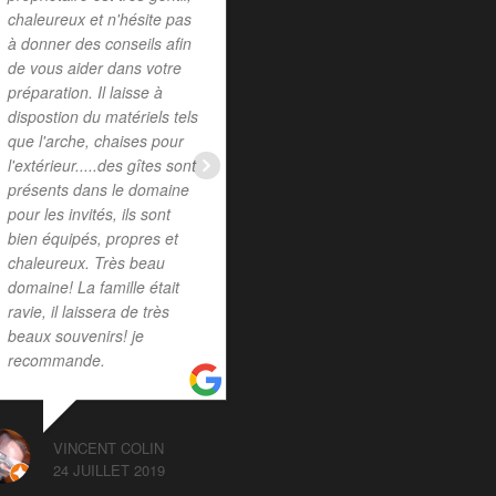
chaleureux et n'hésite pas
MELODY HONORE
à donner des conseils afin
2 MARS 2020
de vous aider dans votre
préparation. Il laisse à
dispostion du matériels tels
que l'arche, chaises pour
l'extérieur.....des gîtes sont
présents dans le domaine
pour les invités, ils sont
bien équipés, propres et
chaleureux. Très beau
domaine! La famille était
ravie, il laissera de très
beaux souvenirs! je
recommande.
VINCENT COLIN
24 JUILLET 2019