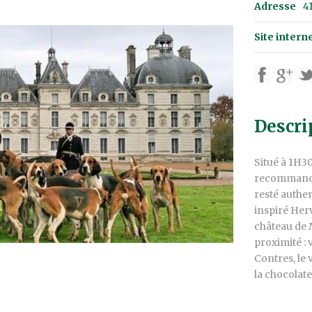
Adresse
4
Site intern
Descri
Situé à 1H3
recommandon
resté authe
inspiré Herv
château de M
proximité : 
Contres, le 
la chocolat