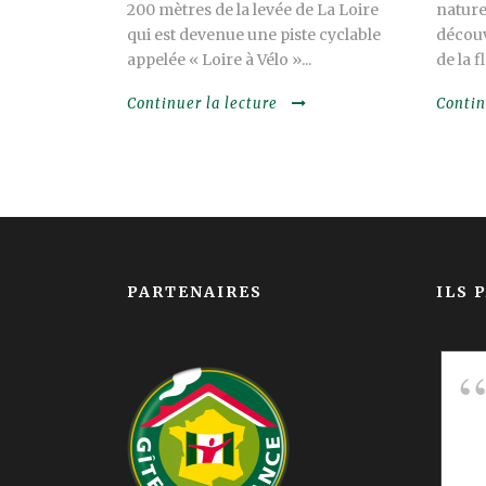
200 mètres de la levée de La Loire
nature
qui est devenue une piste cyclable
découv
appelée « Loire à Vélo »...
de la f
Continuer la lecture
Contin
PARTENAIRES
ILS 