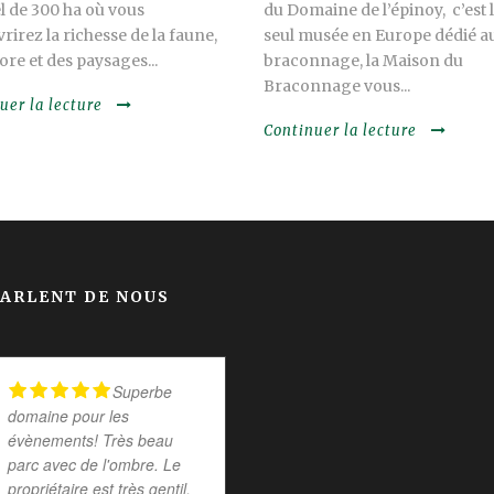
l de 300 ha où vous
du Domaine de l’épinoy, c’est 
rirez la richesse de la faune,
seul musée en Europe dédié a
lore et des paysages...
braconnage, la Maison du
Braconnage vous...
uer la lecture
Continuer la lecture
PARLENT DE NOUS
Superbe
Superbe
domaine pour les
endroit Propriétaire super
évènements! Très beau
sympa
parc avec de l'ombre. Le
propriétaire est très gentil,