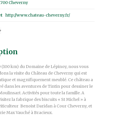
1700 Cheverny
et
http://www.chateau-cheverny.fr/
ption
0 (100 km) du Domaine de Lépinoy, nous vous
s la visite du Château de Cheverny qui est
ntique et magnifiquement meublé. Ce château a
é dans les aventures de Tintin pour dessiner le
oulinsart. Activités pour toute la famille. A
visitez la fabrique des biscuits « St Michel » à
viticulteur Benoist Daridan à Cour Cheverny, et
erie Max Vauché à Bracieux.