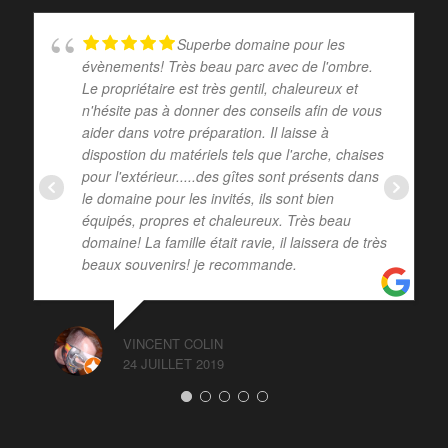
Superbe domaine pour les
évènements! Très beau parc avec de l'ombre.
Le propriétaire est très gentil, chaleureux et
n'hésite pas à donner des conseils afin de vous
aider dans votre préparation. Il laisse à
dispostion du matériels tels que l'arche, chaises
pour l'extérieur.....des gîtes sont présents dans
le domaine pour les invités, ils sont bien
équipés, propres et chaleureux. Très beau
domaine! La famille était ravie, il laissera de très
beaux souvenirs! je recommande.
VINCENT COLIN
24 JUILLET 2019