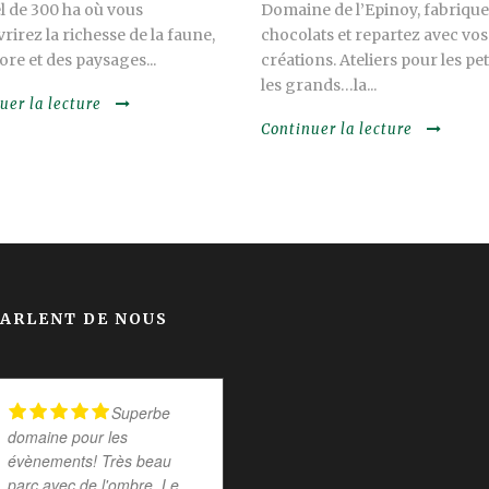
l de 300 ha où vous
Domaine de l’Epinoy, fabrique
rirez la richesse de la faune,
chocolats et repartez avec vos
lore et des paysages...
créations. Ateliers pour les pet
les grands…la...
uer la lecture
Continuer la lecture
PARLENT DE NOUS
Superbe
Superbe
domaine pour les
endroit Propriétaire super
évènements! Très beau
sympa
parc avec de l'ombre. Le