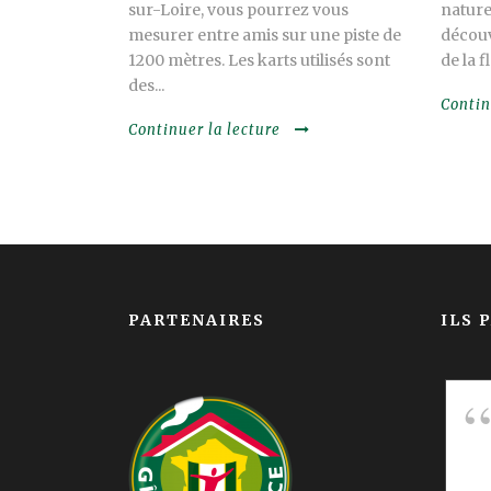
sur-Loire, vous pourrez vous
nature
mesurer entre amis sur une piste de
découv
1200 mètres. Les karts utilisés sont
de la f
des...
Contin
Continuer la lecture
PARTENAIRES
ILS 