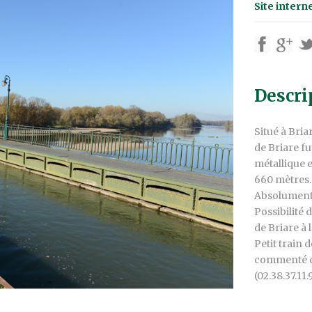
Site intern
Descri
Situé à Bria
de Briare fu
métallique 
660 mètres. 
Absolument
Possibilité 
de Briare à 
Petit train d
commenté de
(02.38.37.11