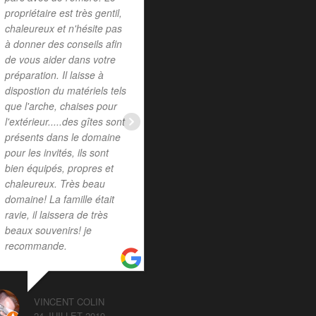
propriétaire est très gentil,
chaleureux et n'hésite pas
MELODY HONORE
à donner des conseils afin
2 MARS 2020
de vous aider dans votre
préparation. Il laisse à
dispostion du matériels tels
que l'arche, chaises pour
l'extérieur.....des gîtes sont
présents dans le domaine
pour les invités, ils sont
bien équipés, propres et
chaleureux. Très beau
domaine! La famille était
ravie, il laissera de très
beaux souvenirs! je
recommande.
VINCENT COLIN
24 JUILLET 2019