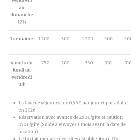
vendredi
au
dimanche
12 h
1 semaine
1 200
300
1 200
500
500
4 nuits du
750
200
750
310
310
lundi au
vendredi
10h
La taxe de séjour est de 0,66€ par jour et par adulte
en 2026
Réservation avec avance de 250€/gîte et caution
250€/gîte (Solde à envoyer 1 mois avant la date de
location)
Le forfait ménage des gîtes est obligatoire. Un