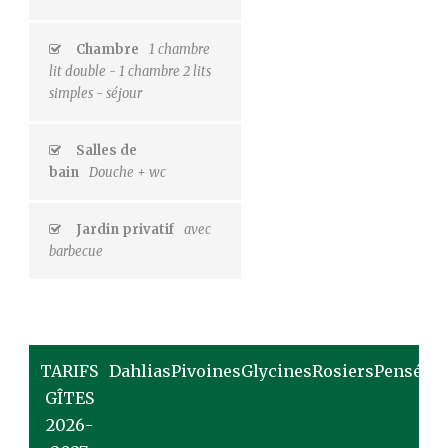
Chambre
1 chambre
lit double - 1 chambre 2 lits
simples - séjour
Salles de
bain
Douche + wc
Jardin privatif
avec
barbecue
TARIFS
Dahlias
Pivoines
Glycines
Rosiers
Pensées
GÎTES
2026-