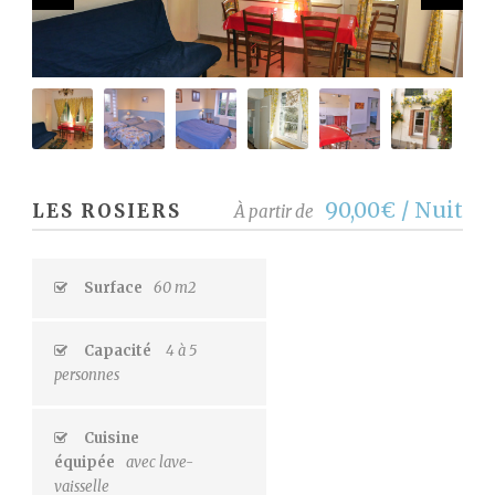
Chambre 1
Chambre 2
90,00€ / Nuit
LES ROSIERS
À partir de
Surface
60 m2
Capacité
4 à 5
personnes
Cuisine
équipée
avec lave-
vaisselle