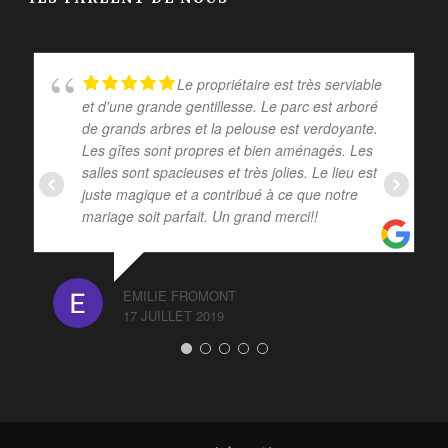
Le propriétaire est très serviable
et d'une grande gentillesse. Le parc est arboré
de grands arbres et la pelouse est verdoyante.
Les gîtes sont propres et bien aménagés. Les
salles sont spacieuses et très jolies. Le lieu est
juste magique et a contribué à ce que notre
mariage soit parfait. Un grand merci!!
EMILIE FROMONT
17 JUILLET 2019